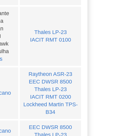
ante
ia
an
Thales LP-23
I
IACIT RMT 0100
Hawk
ulha
s
Raytheon ASR-23
EEC DWSR 8500
Thales LP-23
cano
IACIT RMT 0200
Lockheed Martin TPS-
B34
EEC DWSR 8500
cano
Thales LP-23