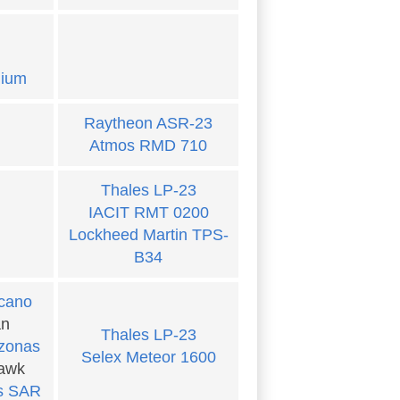
nium
Raytheon ASR-23
Atmos RMD 710
Thales LP-23
IACIT RMT 0200
Lockheed Martin TPS-
B34
cano
an
Thales LP-23
zonas
Selex Meteor 1600
Hawk
s SAR