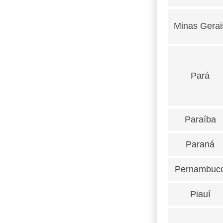
Minas Gerai
Pará
Paraíba
Paraná
Pernambuc
Piauí