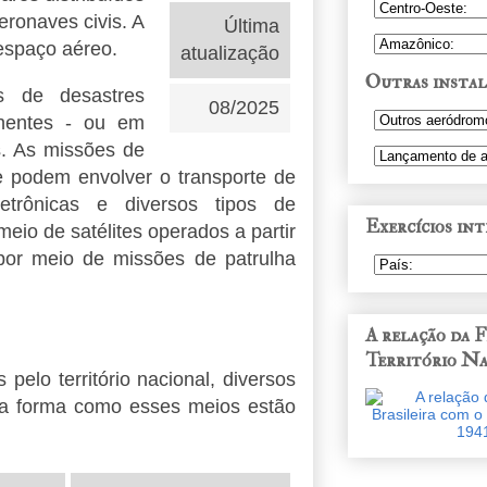
aeronaves civis. A
Última
espaço aéreo.
atualização
Outras instal
s de desastres
08/2025
chentes - ou em
. As missões de
e podem envolver o transporte de
etrônicas e diversos tipos de
Exercícios int
eio de satélites operados a partir
por meio de missões de patrulha
A relação da 
Território Na
pelo território nacional, diversos
e a forma como esses meios estão