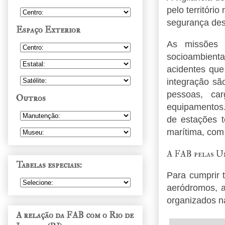
pelo território
segurança des
Espaço Exterior
As missões 
socioambient
acidentes qu
integração sã
pessoas, car
Outros
equipamentos. 
de estações t
marítima, com
A FAB pelas U
Tabelas especiais:
Para cumprir t
aeródromos, a
organizados n
A relação da FAB com o Rio de