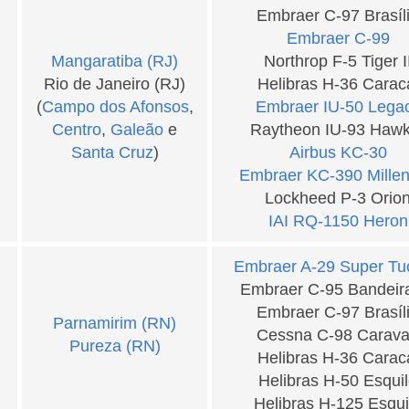
Embraer C-97 Brasíl
Embraer C-99
Mangaratiba (RJ)
Northrop F-5 Tiger I
Rio de Janeiro (RJ)
Helibras H-36 Carac
(
Campo dos Afonsos
,
Embraer IU-50 Lega
Centro
,
Galeão
e
Raytheon IU-93 Hawk
Santa Cruz
)
Airbus KC-30
Embraer KC-390 Mille
Lockheed P-3 Orio
IAI RQ-1150 Heron
Embraer A-29 Super Tu
Embraer C-95 Bandeir
Embraer C-97 Brasíl
Parnamirim (RN)
Cessna C-98 Carav
Pureza (RN)
Helibras H-36 Carac
Helibras H-50 Esqui
Helibras H-125 Esqui