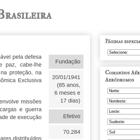
Brasileira
Páginas especia
ável pela defesa
Fundação
e paz, cabe-lhe
Comandos Aére
 na proteção, na
20/01/1941
Aeródromos
nômica Exclusiva
(85 anos,
6 meses e
17 dias)
e envolve missões
 cargas e guerra
Efetivo
idade de execução
70.284
ares distribuídos