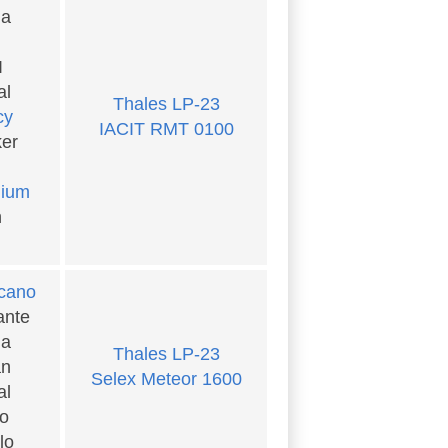
ia
I
al
Thales LP-23
cy
IACIT RMT 0100
er
nium
n
cano
ante
ia
Thales LP-23
an
Selex Meteor 1600
al
lo
lo