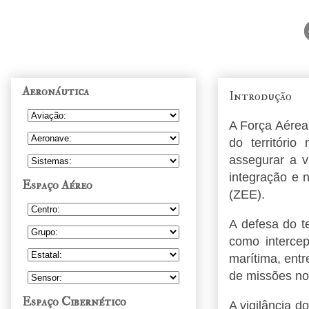
Aeronáutica
Introdução
A Força Aérea
do territóri
assegurar a v
integração e 
Espaço Aéreo
(ZEE).
A defesa do t
como intercep
marítima, entr
de missões no
Espaço Cibernético
A vigilância d