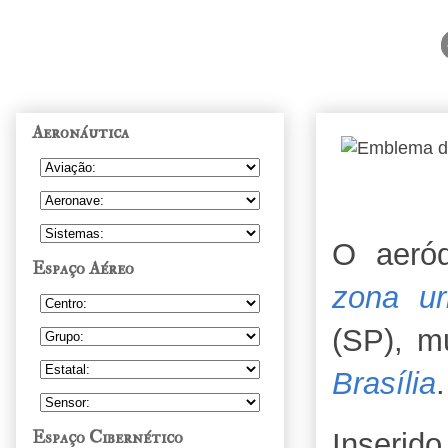
Aeronáutica
O aeró
Espaço Aéreo
zona ur
(SP), m
Brasília
.
Espaço Cibernético
Inseri