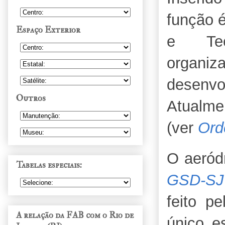
função 
Espaço Exterior
e Tec
organ
desenv
Outros
Atualme
(ver
Ord
O aeród
Tabelas especiais:
GSD-SJ
feito p
A relação da FAB com o Rio de
único e