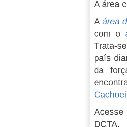
A área c
A
área 
com o
Trata-s
país dia
da for
encont
Cachoei
Acesse
DCTA.