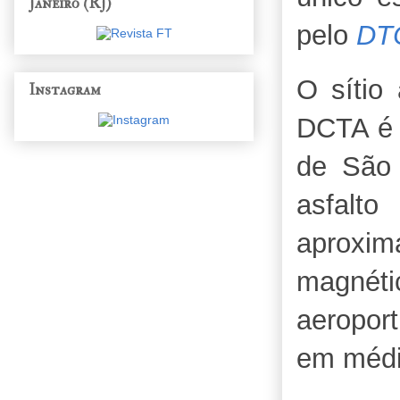
Janeiro (RJ)
pelo
DT
O sítio
Instagram
DCTA é
de São
asfalt
aproxi
magnét
aeropor
em média