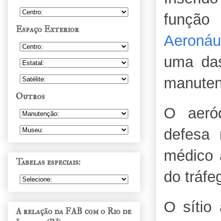
função
Espaço Exterior
Aeronáu
uma das
manuten
Outros
O aeró
defesa 
médico 
Tabelas especiais:
do tráfe
O sítio
A relação da FAB com o Rio de