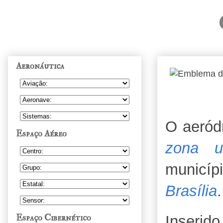
Aeronáutica
O aeród
Espaço Aéreo
zona u
municí
Brasília
.
Espaço Cibernético
Inseri