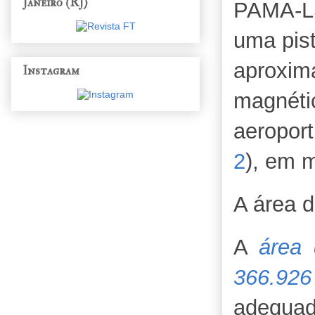
Janeiro (RJ)
PAMA-L
uma pist
aproxi
Instagram
magnét
aeropor
2
), em m
A área d
A
área 
366.92
adequad