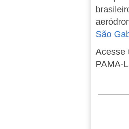
brasile
aeródro
São Gab
Acesse
PAMA-L