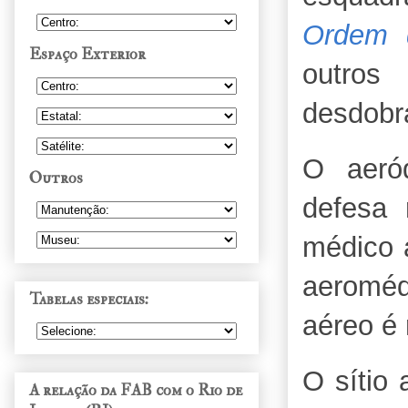
Ordem 
Espaço Exterior
outro
desdobra
O aeró
Outros
defesa 
médico a
aeroméd
Tabelas especiais:
aéreo é 
O sítio
A relação da FAB com o Rio de