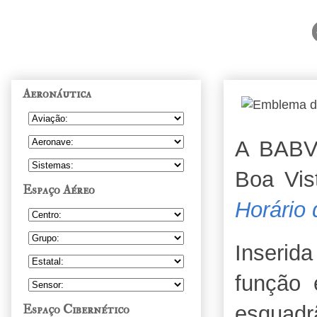
Aeronáutica
A BABV
Boa Vis
Espaço Aéreo
Horário
Inseri
função 
Espaço Cibernético
esquadr