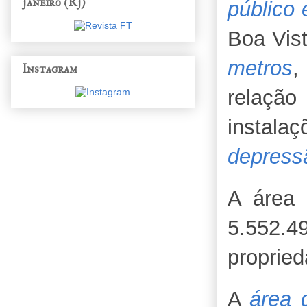
Janeiro (RJ)
público e
Boa Vis
metros
,
Instagram
relação
instala
depress
A área 
5.552.4
propried
A
área 