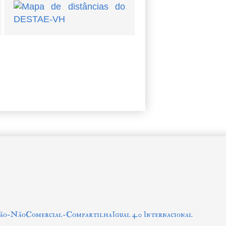
ção-NãoComercial-CompartilhaIgual 4.0 Internacional