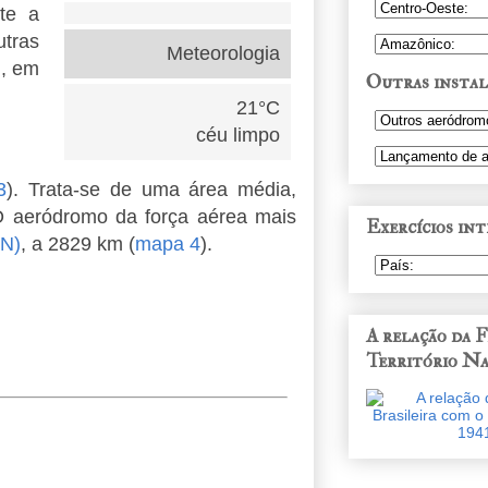
te a
tras
Meteorologia
), em
Outras instal
21°C
céu limpo
3
). Trata-se de uma área média,
. O aeródromo da força aérea mais
Exercícios int
RN)
, a 2829 km (
mapa 4
).
A relação da 
Território Na