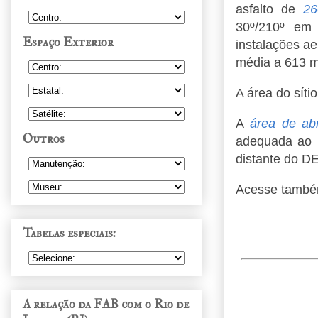
asfalto de
26
30º/210º em 
Espaço Exterior
instalações a
média a 613 me
A área do síti
A
área de ab
Outros
adequada ao p
distante do 
Acesse tamb
Tabelas especiais:
A relação da FAB com o Rio de