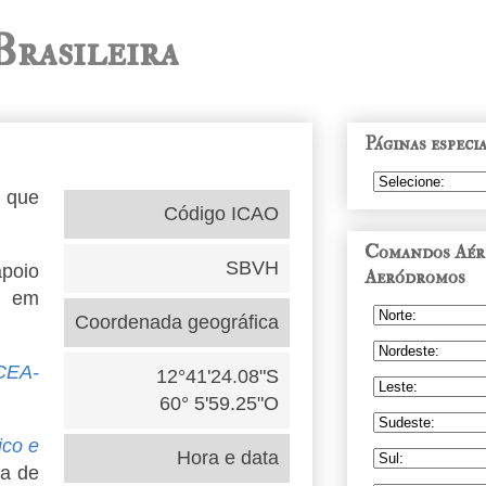
Brasileira
Páginas especia
o que
Código ICAO
Comandos Aére
SBVH
apoio
Aeródromos
u em
Coordenada geográfica
CEA-
12°41'24.08"S
60° 5'59.25"O
ico e
Hora e data
ta de