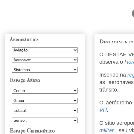
Aeronáutica
Destacamento
O DESTAE-VH 
observa o
Hor
Inserido na
re
Espaço Aéreo
as aeronave
trânsito.
O aeródromo p
VH
.
O sítio aerop
Espaço Cibernético
militar
- seu vi