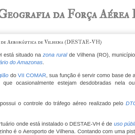
Geografia da Força Aérea 
 de Aeronáutica de Vilhena (DESTAE-VH)
está situado na
zona rural
de Vilhena (RO), municípi
ário do Amazonas
.
gião
do
VII COMAR
, sua função é servir como base de 
s que ocasionalmente estejam desdobradas nela o
ossui o controle do tráfego aéreo realizado pelo
DT
ortuário onde está instalado o DESTAE-VH é de
uso públ
zinho é o Aeroporto de Vilhena. Contando com uma pis