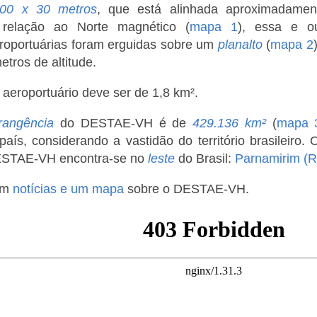
00 x 30 metros
, que está alinhada aproximadamen
relação ao Norte magnético (
mapa 1
), essa e ou
eroportuárias foram erguidas sobre um
planalto
(
mapa 2
tros de altitude.
o aeroportuário deve ser de 1,8 km².
rangência
do DESTAE-VH é de
429.136 km²
(
mapa 
aís, considerando a vastidão do território brasileiro
DESTAE-VH encontra-se no
leste
do Brasil:
Parnamirim (
ém
notícias e um mapa
sobre o DESTAE-VH.