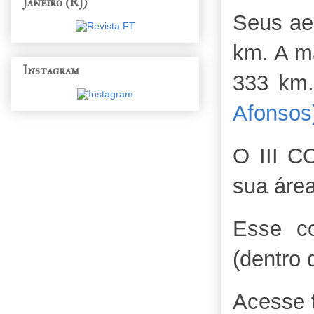
Janeiro (RJ)
Seus ae
km. A m
Instagram
333 km
Afonsos
O III C
sua área
Esse co
(dentro
Acesse 