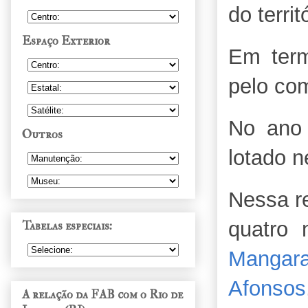
do territ
Espaço Exterior
Em term
pelo co
No ano 
Outros
lotado n
Nessa r
quatro 
Tabelas especiais:
Mangara
Afonsos
A relação da FAB com o Rio de