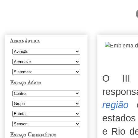
Aeronáutica
O III
Espaço Aéreo
respon
região
d
estados
e Rio d
Espaço Cibernético