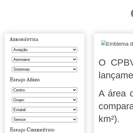
Aeronáutica
O CPBV 
lançame
Espaço Aéreo
A área 
compara
km²).
Espaço Cibernético